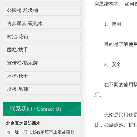
房屋结构等。 如
公园椅-垃圾桶
古典家具-碳化木
1、使用
树池-花箱
目的是了解使用环
围栏-扶手
宣传栏-指示牌
2、安全
座椅-秋千
在不同的使用场所
墙板-吊顶
所。
联系我们 / Contact Us
无论是民用还是工
北京冀之景防腐木
臂，如游泳池、护
地 址：河北省石家庄市正定县燕赵