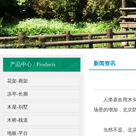
新闻资讯
产品中心 / Products
花架-廊架
凉亭-长廊
人类喜欢用木头，
木屋-别墅
场景的增加，北京
木桥-栈道
当然不是。北京防
地板-平台