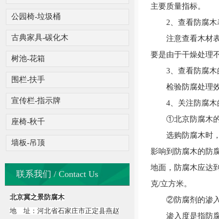
主要质量指标。
公园椅-垃圾桶
2、查看防腐木
古典家具-碳化木
注意查看木材表面
要是由于干燥处理
树池-花箱
3、查看防腐木
围栏-扶手
检验防腐处理效果
宣传栏-指示牌
4、关注防腐木
①北京防腐木的
座椅-秋千
选购防腐木时，需
墙板-吊顶
影响到防腐木的防腐
地面，防腐木应达到
联系我们 / Contact Us
克/立方米。
北京冀之景防腐木
②防腐剂的渗入
地 址：河北省石家庄市正定县燕赵
渗入度是指防腐剂