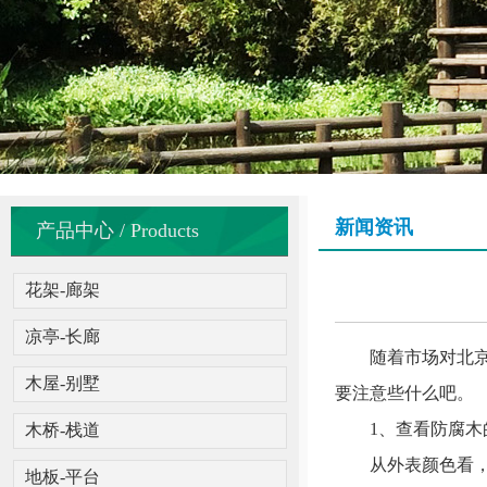
新闻资讯
产品中心 / Products
花架-廊架
凉亭-长廊
随着市场对北京防
木屋-别墅
要注意些什么吧。
1、查看防腐木
木桥-栈道
从外表颜色看，北
地板-平台