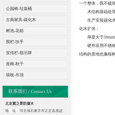
一个整体，既不破
公园椅-垃圾桶
木结构基础处理：
古典家具-碳化木
生产安装碳化木时
化木扩张；
树池-花箱
厚度大于50mm或
围栏-扶手
硬件应用不锈钢，
宣传栏-指示牌
结构的质地也像桉
座椅-秋千
墙板-吊顶
联系我们 / Contact Us
北京冀之景防腐木
地 址：河北省石家庄市正定县燕赵