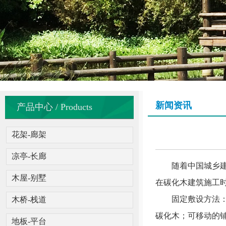
新闻资讯
产品中心 / Products
花架-廊架
凉亭-长廊
随着中国城乡建设
木屋-别墅
在碳化木建筑施工
固定敷设方法：用
木桥-栈道
碳化木；可移动的
地板-平台