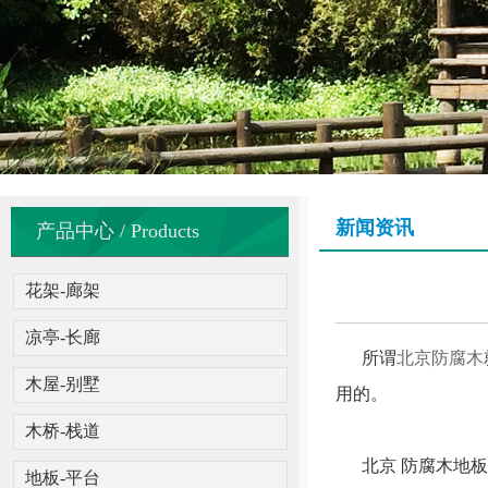
新闻资讯
产品中心 / Products
花架-廊架
凉亭-长廊
所谓
北京防腐木
木屋-别墅
用的。
木桥-栈道
北京 防腐木地板
地板-平台