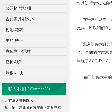
对其进行炭化式的
公园椅-垃圾桶
古典家具-碳化木
在平常生活中，咱
更高，所以咱们在
树池-花箱
围栏-扶手
北京防腐木经过防
宣传栏-指示牌
了。早期的防腐木选
呈现了ACQ-D、
座椅-秋千
墙板-吊顶
由于防腐木中的防
联系我们 / Contact Us
北京冀之景防腐木
地 址：河北省石家庄市正定县燕赵