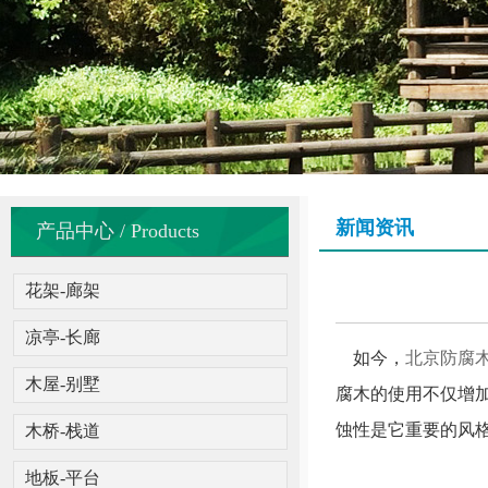
新闻资讯
产品中心 / Products
花架-廊架
凉亭-长廊
如今，
北京防腐
木屋-别墅
腐木的使用不仅增
蚀性是它重要的风
木桥-栈道
地板-平台