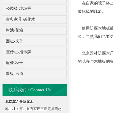
在自家的院子搭上
公园椅-垃圾桶
破坏掉的现象。
古典家具-碳化木
使用防腐木地板能
树池-花箱
验，当然我们也要
围栏-扶手
宣传栏-指示牌
北京景林防腐木厂
的花卉与木地板的
座椅-秋千
墙板-吊顶
联系我们 / Contact Us
北京冀之景防腐木
地 址：河北省石家庄市正定县燕赵