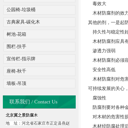
毒效大
公园椅-垃圾桶
木材防腐剂的效力
古典家具-碳化木
其他的剂，一是起
持久性与稳定性
树池-花箱
木材防腐剂应具有
围栏-扶手
渗透力强弱
宣传栏-指示牌
木材防腐剂必须容
安全性高低
座椅-秋千
木材防腐剂对危害
墙板-吊顶
可持续发展的关心
腐蚀性
联系我们 / Contact Us
防腐剂要对各种金
北京冀之景防腐木
对木材的危害性
地 址：河北省石家庄市正定县燕赵
木材经防腐处理后