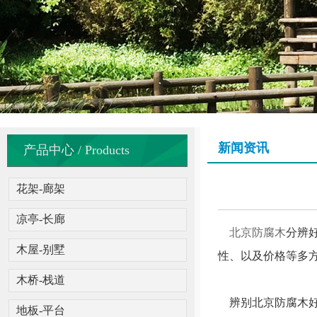
新闻资讯
产品中心 / Products
花架-廊架
凉亭-长廊
北京防腐木
分辨
木屋-别墅
性、以及价格等多
木桥-栈道
辨别北京防腐木好
地板-平台