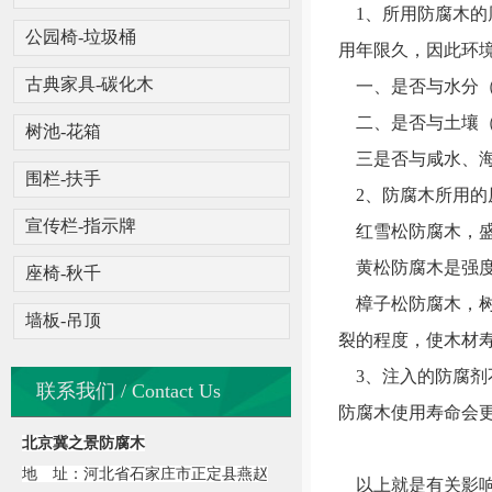
1、所用防腐木的
公园椅-垃圾桶
用年限久，因此环
古典家具-碳化木
一、是否与水分（
二、是否与土壤（
树池-花箱
三是否与咸水、海
围栏-扶手
2、防腐木所用的
宣传栏-指示牌
红雪松防腐木，盛产
黄松防腐木是强度
座椅-秋千
樟子松防腐木，树
墙板-吊顶
裂的程度，使木材寿
3、注入的防腐剂
联系我们 / Contact Us
防腐木使用寿命会
北京冀之景防腐木
地 址：河北省石家庄市正定县燕赵
以上就是有关影响