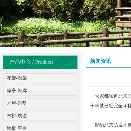
新闻资讯
产品中心 / Products
花架-廊架
凉亭-长廊
大家都知道
北京
木屋-别墅
十年就已经完全坏
木桥-栈道
影响北京防腐木使
地板-平台