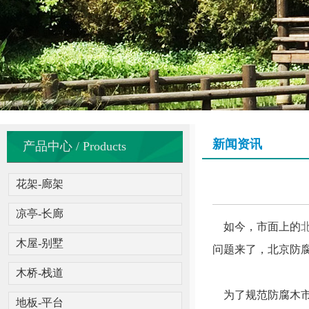
新闻资讯
产品中心 / Products
花架-廊架
凉亭-长廊
如今，市面上的
木屋-别墅
问题来了，北京防
木桥-栈道
为了规范防腐木市
地板-平台