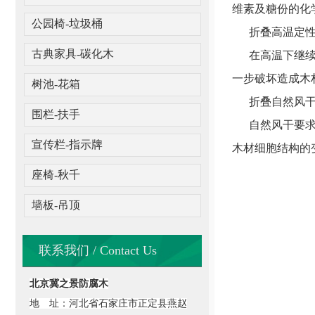
维素及糖份的化
公园椅-垃圾桶
折叠高温定
古典家具-碳化木
在高温下继续使
一步破坏造成木
树池-花箱
折叠自然风
围栏-扶手
自然风干要求在
宣传栏-指示牌
木材细胞结构的
座椅-秋千
墙板-吊顶
联系我们 / Contact Us
北京冀之景防腐木
地 址：河北省石家庄市正定县燕赵