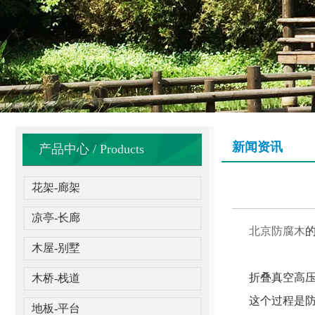
新闻资讯
产品中心 / Products
花架-廊架
凉亭-长廊
北京防腐木
木屋-别墅
折叠真空高压
木桥-栈道
这个过程是防腐
地板-平台