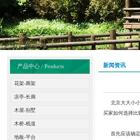
新闻资讯
产品中心 / Products
花架-廊架
凉亭-长廊
北京大大小小
木屋-别墅
买家如何选择比
木桥-栈道
首先应该确定厂
地板-平台