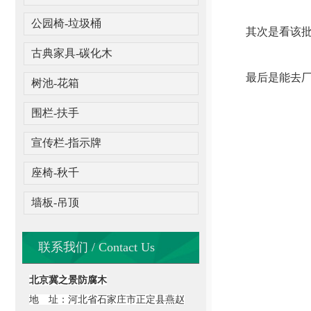
公园椅-垃圾桶
其次是看该批
古典家具-碳化木
最后是能去厂家
树池-花箱
围栏-扶手
宣传栏-指示牌
座椅-秋千
墙板-吊顶
联系我们 / Contact Us
北京冀之景防腐木
地 址：河北省石家庄市正定县燕赵