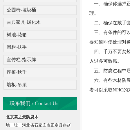
一、确保你选择正
公园椅-垃圾桶
理。
古典家具-碳化木
二、确保在戴手套
三、有条件的可以
树池-花箱
要知道即使处理对
围栏-扶手
四、千万不要焚烧
宣传栏-指示牌
入过多可致癌。
五、防腐过程中尽
座椅-秋千
六、有些木材防腐
墙板-吊顶
者可以采取NPIC
联系我们 / Contact Us
北京冀之景防腐木
地 址：河北省石家庄市正定县燕赵