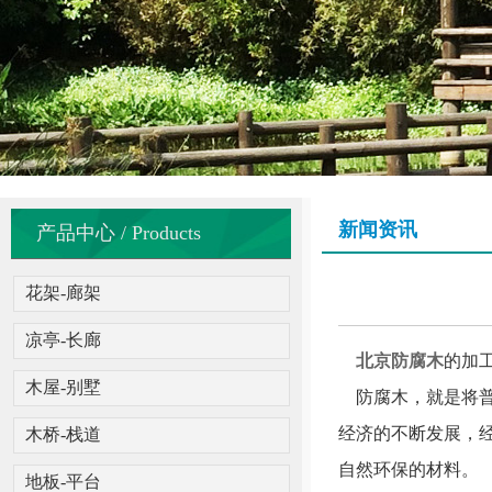
新闻资讯
产品中心 / Products
花架-廊架
凉亭-长廊
北京防腐木
的加
木屋-别墅
防腐木，就是将普
经济的不断发展，
木桥-栈道
自然环保的材料。
地板-平台