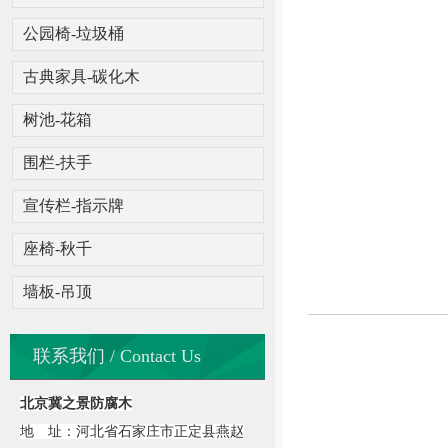
公园椅-垃圾桶
古典家具-碳化木
树池-花箱
围栏-扶手
宣传栏-指示牌
座椅-秋千
墙板-吊顶
联系我们 / Contact Us
北京冀之景防腐木
地 址：河北省石家庄市正定县燕赵