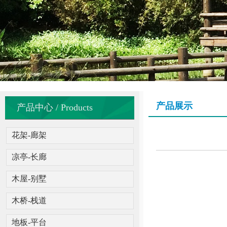
产品展示
产品中心 / Products
花架-廊架
凉亭-长廊
木屋-别墅
木桥-栈道
地板-平台