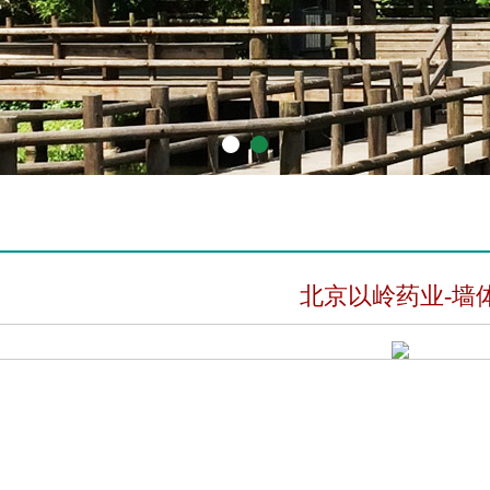
1
2
北京以岭药业-墙