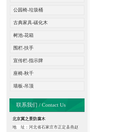
公园椅-垃圾桶
古典家具-碳化木
树池-花箱
围栏-扶手
宣传栏-指示牌
座椅-秋千
墙板-吊顶
联系我们 / Contact Us
北京冀之景防腐木
地 址：河北省石家庄市正定县燕赵