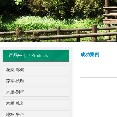
成功案例
产品中心 / Products
花架-廊架
凉亭-长廊
木屋-别墅
木桥-栈道
地板-平台