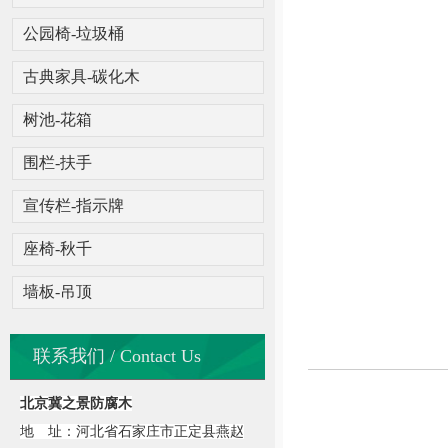
公园椅-垃圾桶
古典家具-碳化木
树池-花箱
围栏-扶手
宣传栏-指示牌
座椅-秋千
墙板-吊顶
联系我们 / Contact Us
北京冀之景防腐木
地 址：河北省石家庄市正定县燕赵