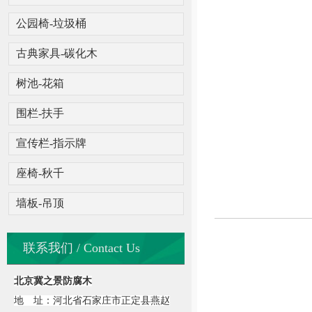
公园椅-垃圾桶
古典家具-碳化木
树池-花箱
围栏-扶手
宣传栏-指示牌
座椅-秋千
墙板-吊顶
联系我们 / Contact Us
北京冀之景防腐木
地 址：河北省石家庄市正定县燕赵