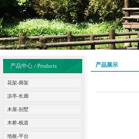
产品展示
产品中心 / Products
花架-廊架
凉亭-长廊
木屋-别墅
木桥-栈道
地板-平台