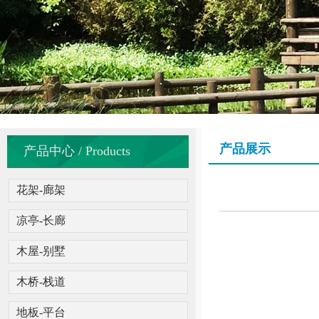
产品展示
产品中心 / Products
花架-廊架
凉亭-长廊
木屋-别墅
木桥-栈道
地板-平台