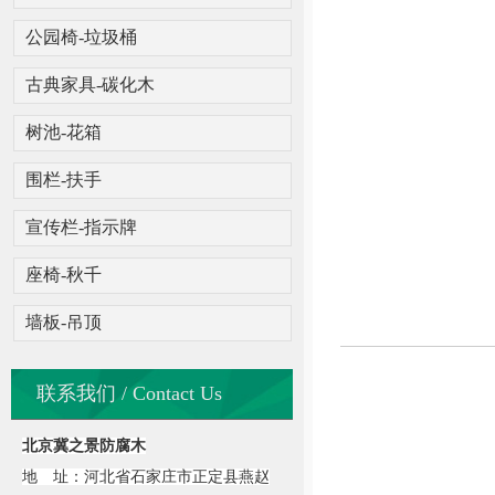
公园椅-垃圾桶
古典家具-碳化木
树池-花箱
围栏-扶手
宣传栏-指示牌
座椅-秋千
墙板-吊顶
联系我们 / Contact Us
北京冀之景防腐木
地 址：河北省石家庄市正定县燕赵