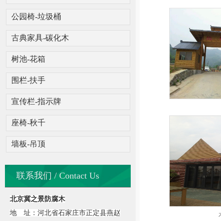
公园椅-垃圾桶
古典家具-碳化木
树池-花箱
围栏-扶手
宣传栏-指示牌
座椅-秋千
墙板-吊顶
联系我们 / Contact Us
北京冀之景防腐木
地 址：河北省石家庄市正定县燕赵