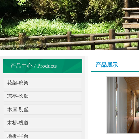
产品展示
产品中心 / Products
花架-廊架
凉亭-长廊
木屋-别墅
木桥-栈道
地板-平台